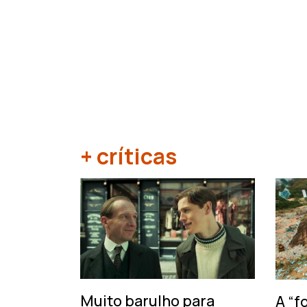
+ críticas
‹
Muito barulho para
A “f