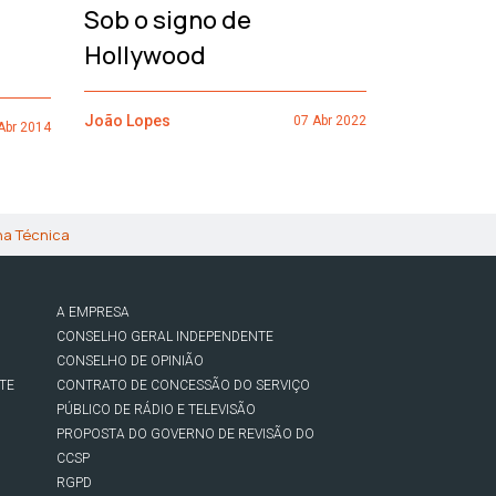
Sob o signo de
de um h
Hollywood
João Lopes
João Lopes
07 Abr 2022
Abr 2014
ha Técnica
A EMPRESA
CONSELHO GERAL INDEPENDENTE
CONSELHO DE OPINIÃO
TE
CONTRATO DE CONCESSÃO DO SERVIÇO
PÚBLICO DE RÁDIO E TELEVISÃO
PROPOSTA DO GOVERNO DE REVISÃO DO
CCSP
RGPD