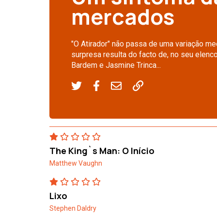
mercados
"O Atirador" não passa de uma variação medí
surpresa resulta do facto de, no seu elen
Bardem e Jasmine Trinca...
The King`s Man: O Início
Matthew Vaughn
Lixo
Stephen Daldry