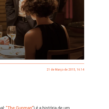
21 de Março de 2015, 16:14
nal:
"The Gunman"
) é a história de um