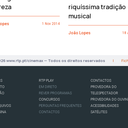
reza
riquíssima tradição
musical
Lopes
1 Nov 2014
João Lopes
18 
026 www.rtp.pt/cinemax — Todos os direitos reservados
|
Fic
AS
RTP PLAY
CONTACTOS
RTO
EM DIRETO
PROVEDORA DO
SÃO
REVER PROGRAMAS
TELESPECTADOR
CONCURSOS
PROVEDORA DO OUVIN
QUIVOS
PERGUNTAS FREQUENTES
ACESSIBILIDADES
SINA
CONTACTOS
SATÉLITES