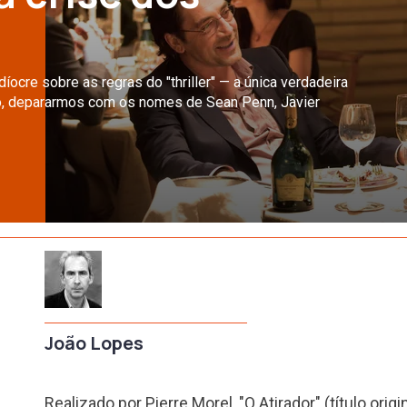
ocre sobre as regras do "thriller" — a única verdadeira
co, depararmos com os nomes de Sean Penn, Javier
João Lopes
Realizado por Pierre Morel, "O Atirador" (título origi