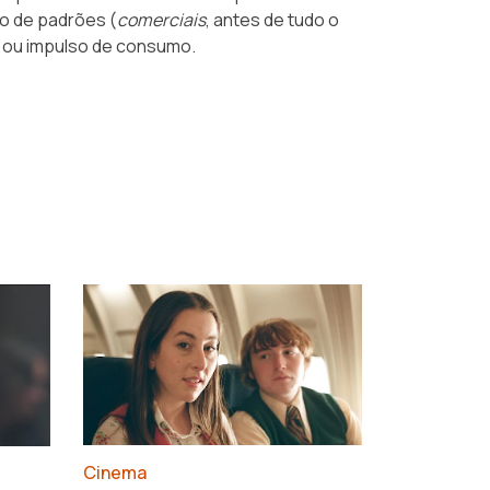
o de padrões (
comerciais
, antes de tudo o
o ou impulso de consumo.
›
Cinema
François