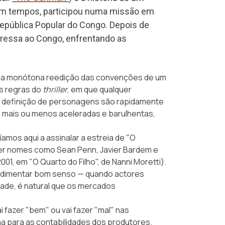
Em tempos, participou numa missão em
pública Popular do Congo. Depois de
gressa ao Congo, enfrentando as
er a monótona reedição das convenções de um
s regras do
thriller
, em que qualquer
 definição de personagens são rapidamente
s mais ou menos aceleradas e barulhentas,
mos aqui a assinalar a estreia de "O
lver nomes como Sean Penn, Javier Bardem e
001, em "O Quarto do Filho", de Nanni Moretti).
 rudimentar bom senso — quando actores
dade, é natural que os mercados
ai fazer "bem" ou vai fazer "mal" nas
a para as contabilidades dos produtores.