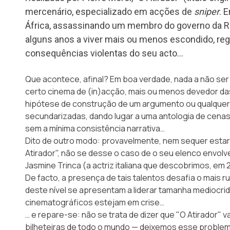
mercenário, especializado em acções de
sniper
. 
África, assassinando um membro do governo da Re
alguns anos a viver mais ou menos escondido, re
consequências violentas do seu acto…
Que acontece, afinal? Em boa verdade, nada a não s
certo cinema de (in)acção, mais ou menos devedor da
hipótese de construção de um argumento ou qualquer
secundarizadas, dando lugar a uma antologia de cena
sem a mínima consistência narrativa…
Dito de outro modo: provavelmente, nem sequer estaría
Atirador", não se desse o caso de o seu elenco envo
Jasmine Trinca (a actriz italiana que descobrimos, em 2
De facto, a presença de tais talentos desafia o mais
deste nível se apresentam a liderar tamanha mediocri
cinematográficos estejam em crise…
… e repare-se: não se trata de dizer que "O Atirador" v
bilheteiras de todo o mundo — deixemos esse problem