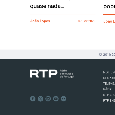
quase nada…
pob
João Lopes
João 
07 Fev 2023
© 2011/2
NOTÍCI
DESPO
TELEVI
RÁDIO
RTP AR
RTP EN