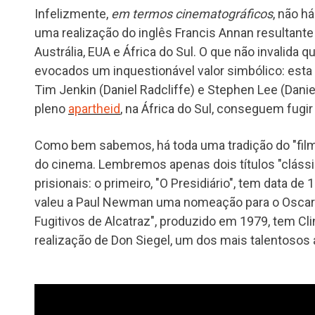
Infelizmente,
em termos cinematográficos
, não h
uma realização do inglês Francis Annan resultant
Austrália, EUA e África do Sul. O que não invalid
evocados um inquestionável valor simbólico: esta é 
Tim Jenkin (Daniel Radcliffe) e Stephen Lee (Dani
pleno
apartheid
, na África do Sul, conseguem fugir
Como bem sabemos, há toda uma tradição do "film
do cinema. Lembremos apenas dois títulos "cláss
prisionais: o primeiro, "O Presidiário", tem data de 
valeu a Paul Newman uma nomeação para o Oscar 
Fugitivos de Alcatraz", produzido em 1979, tem C
realização de Don Siegel, um dos mais talentosos 