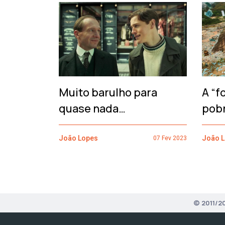
‹
Muito barulho para
A “f
quase nada…
pob
João Lopes
João 
07 Fev 2023
© 2011/2