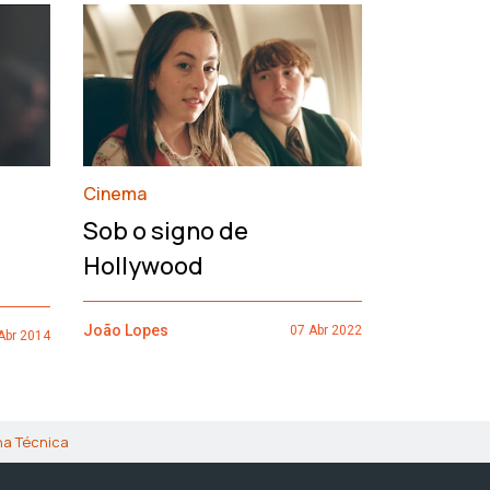
›
Cinema
François
Sob o signo de
de um h
Hollywood
João Lopes
João Lopes
07 Abr 2022
Abr 2014
ha Técnica