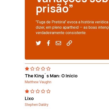
prisão”
"Fuga de Pretória" evoca a história verídica
dizer, em pleno apartheid — as boas inten
verdadeiramente consistente.
The King`s Man: O Início
Matthew Vaughn
Lixo
Stephen Daldry