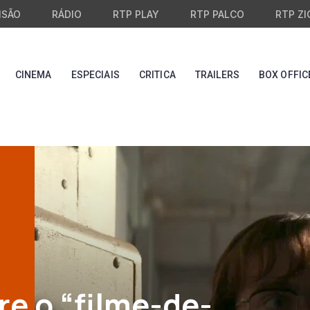
ISÃO
RÁDIO
RTP PLAY
RTP PALCO
RTP ZI
CINEMA
ESPECIAIS
CRITICA
TRAILERS
BOX OFFIC
re o “filme-de-