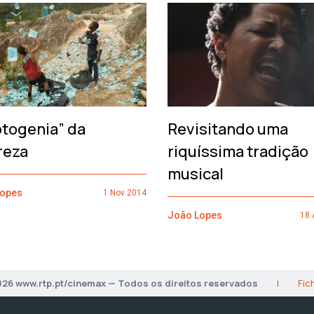
otogenia” da
Revisitando uma
reza
riquíssima tradição
musical
Lopes
1 Nov 2014
João Lopes
18 
026 www.rtp.pt/cinemax — Todos os direitos reservados
|
Fic