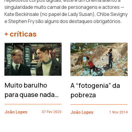
repetitivos corpos digitais, este é um cinema atento à
singularidade muito carnal de personagens e actores —
Kate Beckinsale (no papel de Lady Susan), Chlöe Sevigny
e Stephen Fry são alguns dos destaques obrigatórios.
+ críticas
Muito barulho
A “fotogenia” da
para quase nada…
pobreza
João Lopes
João Lopes
07 Fev 2023
1 Nov 2014