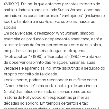
XVIII/XIX). Dir-se-ia que estamos perante um teatro de
ambiguidades: a saga de Lady Susan Vernon, apostada
em induzir os casamentos mais "vantajosos" (incluindo o
seu), é também um
conto moral
sobre as máscaras
sociais.
Em boa verdade, o realizador Whit Stillman, símbolo
exemplar da produção independente americana, está a
retomar linhas de força inerentes ao resto da sua obra,
em particular as primeiras longas-metragens:
"Metropolitan" (1990) e "Barcelona" (1994) — trata-se
de observar o labirinto das relações humanas, suas
verdades e aparências, no limite discutindo a sedução do
próprio conceito de felicidade.
Ironicamente, podemos reconhecer num filme como
"Amor e Amizade" uma certa nostalgia de um cinema
(melo)dramático enraizado em zonas remotas da
história de Hollywood, em especial nas primeiras
décadas do sonoro. Em tempos de tantos e tão