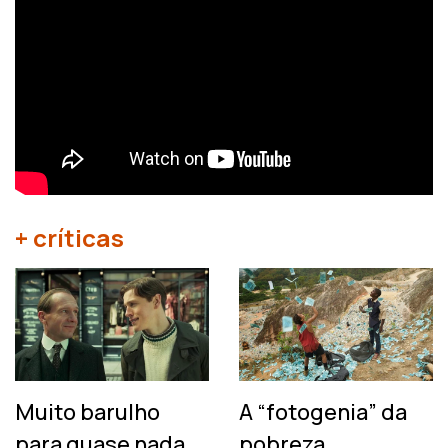
+ críticas
Muito barulho
A “fotogenia” da
para quase nada…
pobreza