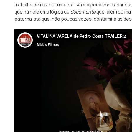
trabalho de raiz documental. Vale a pena contrariar
que há nele uma lógica de
documento
que, além do mai
paternalista que, não poucas vezes, contamina as des