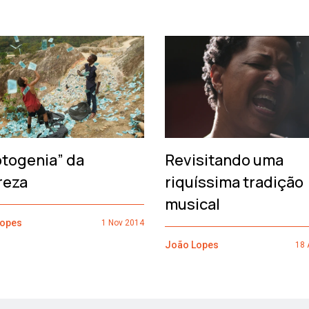
otogenia” da
Revisitando uma
reza
riquíssima tradição
musical
Lopes
1 Nov 2014
João Lopes
18 