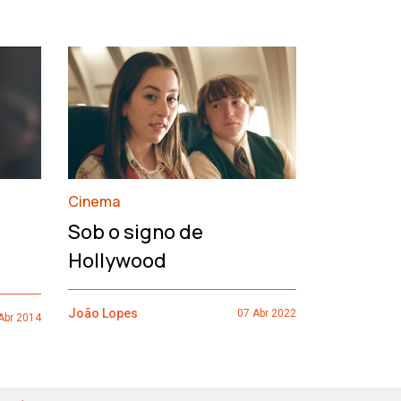
›
Cinema
François
Sob o signo de
de um h
Hollywood
João Lopes
João Lopes
07 Abr 2022
Abr 2014