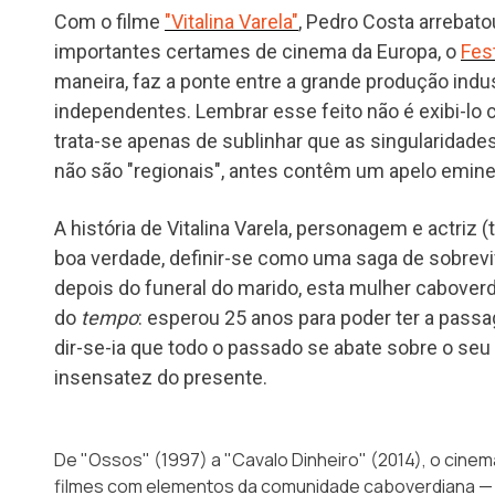
Com o filme
"Vitalina Varela"
, Pedro Costa arreba
importantes certames de cinema da Europa, o
Fes
maneira, faz a ponte entre a grande produção indu
independentes. Lembrar esse feito não é exibi-lo
trata-se apenas de sublinhar que as singularidade
não são "regionais", antes contêm um apelo emi
A história de Vitalina Varela, personagem e actr
boa verdade, definir-se como uma saga de sobreviv
depois do funeral do marido, esta mulher caboverdi
do
tempo
: esperou 25 anos para poder ter a passa
dir-se-ia que todo o passado se abate sobre o seu 
insensatez do presente.
De "Ossos" (1997) a "Cavalo Dinheiro" (2014), o cinem
filmes com elementos da comunidade caboverdiana — 