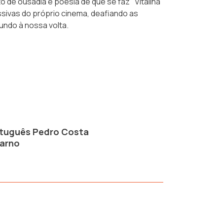
to de ousadia e poesia de que se faz "Vitalina
essivas do próprio cinema, deafiando as
undo à nossa volta.
ortuguês Pedro Costa
carno