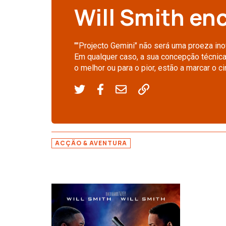
Will Smith en
""Projecto Gemini" não será uma proeza ino
Em qualquer caso, a sua concepção técnica
o melhor ou para o pior, estão a marcar o c
ACÇÃO & AVENTURA