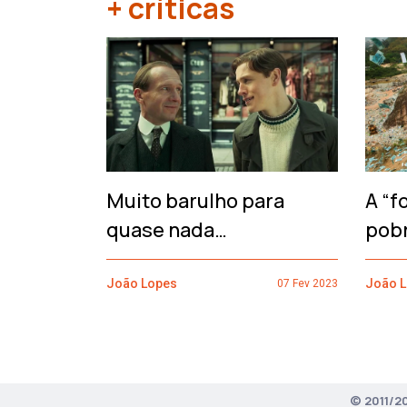
+ críticas
‹
Muito barulho para
A “f
quase nada…
pob
João Lopes
João 
07 Fev 2023
© 2011/2