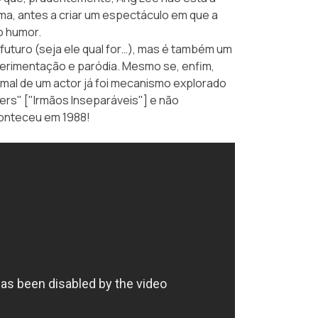
ma, antes a criar um espectáculo em que a
o humor.
futuro (seja ele qual for…), mas é também um
perimentação e paródia. Mesmo se, enfim,
mal de um actor já foi mecanismo explorado
ers"
["Irmãos Inseparáveis"] e não
onteceu em 1988!