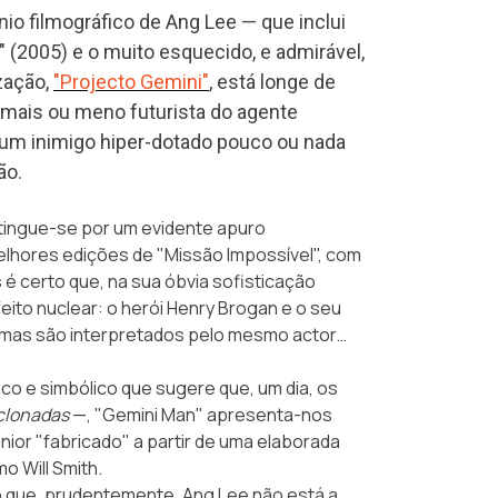
 filmográfico de Ang Lee — que inclui
 (2005) e o muito esquecido, e admirável,
zação,
"Projecto Gemini"
, está longe de
 mais ou meno futurista do agente
a um inimigo hiper-dotado pouco ou nada
ão.
istingue-se por um evidente apuro
elhores edições de "Missão Impossível", com
é certo que, na sua óbvia sofisticação
eito nuclear: o herói Henry Brogan e o seu
a, mas são interpretados pelo mesmo actor…
ico e simbólico que sugere que, um dia, os
 clonadas
—, "Gemini Man" apresenta-nos
nior "fabricado" a partir de uma elaborada
o Will Smith.
o que, prudentemente, Ang Lee não está a