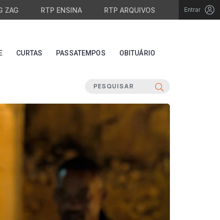
G ZAG
RTP ENSINA
RTP ARQUIVOS
Entrar
E
CURTAS
PASSATEMPOS
OBITUÁRIO