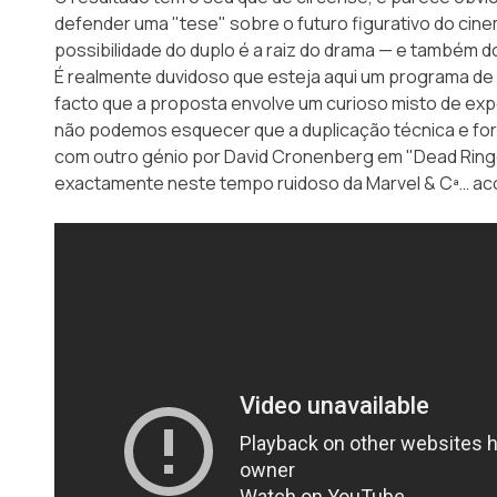
defender uma "tese" sobre o futuro figurativo do cine
possibilidade do duplo é a raiz do drama — e também d
É realmente duvidoso que esteja aqui um programa de 
facto que a proposta envolve um curioso misto de ex
não podemos esquecer que a duplicação técnica e for
com outro génio por David Cronenberg em
"Dead Ring
exactamente neste tempo ruidoso da Marvel & Cª… ac