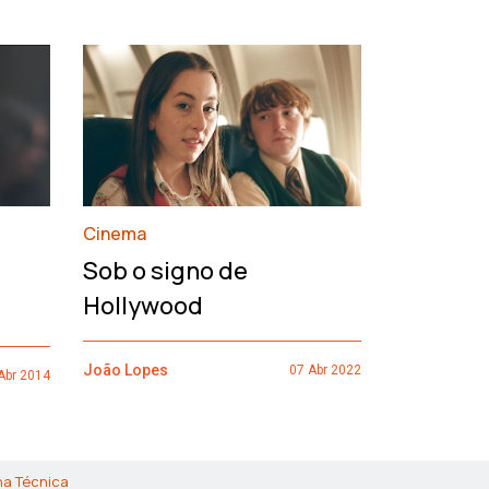
›
Cinema
François
Sob o signo de
de um h
Hollywood
João Lopes
João Lopes
07 Abr 2022
Abr 2014
ha Técnica