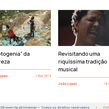
otogenia” da
Revisitando uma
reza
riquíssima tradição
musical
Lopes
1 Nov 2014
João Lopes
18 
026 www.rtp.pt/cinemax — Todos os direitos reservados
|
Fic