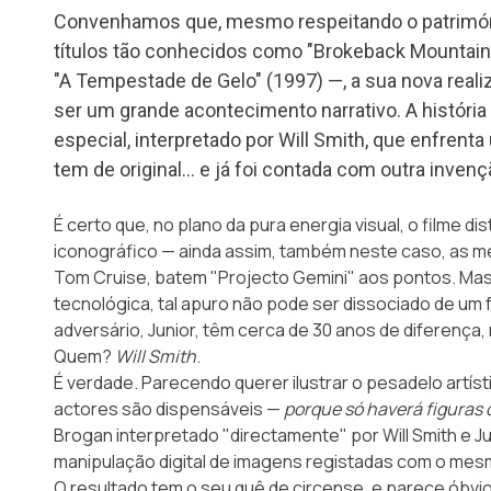
Convenhamos que, mesmo respeitando o património
títulos tão conhecidos como "Brokeback Mountain"
"A Tempestade de Gelo" (1997) —, a sua nova reali
ser um grande acontecimento narrativo. A história
especial, interpretado por Will Smith, que enfrent
tem de original… e já foi contada com outra invenç
É certo que, no plano da pura energia visual, o filme d
iconográfico — ainda assim, também neste caso, as m
Tom Cruise, batem "Projecto Gemini" aos pontos. Mas 
tecnológica, tal apuro não pode ser dissociado de um f
adversário, Junior, têm cerca de 30 anos de diferenç
Quem?
Will Smith
.
É verdade. Parecendo querer ilustrar o pesadelo artíst
actores são dispensáveis —
porque só haverá figuras
Brogan interpretado "directamente" por Will Smith e Ju
manipulação digital de imagens registadas com o mesm
O resultado tem o seu quê de circense, e parece óbvi