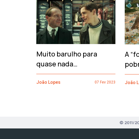
‹
Muito barulho para
A “f
quase nada…
pob
João Lopes
João 
07 Fev 2023
© 2011/2