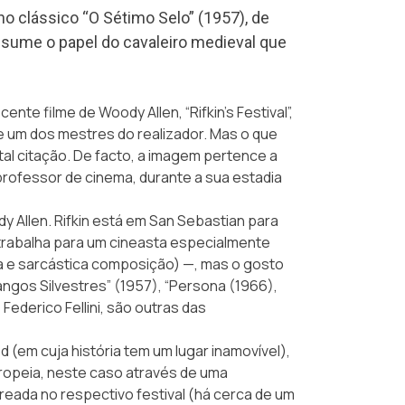
 no clássico “O Sétimo Selo” (1957), de
ume o papel do cavaleiro medieval que
cente filme de Woody Allen,
“Rifkin’s Festival”
,
 um dos mestres do realizador. Mas o que
al citação. De facto, a imagem pertence a
rofessor de cinema, durante a sua estadia
y Allen. Rifkin está em San Sebastian para
trabalha para um cineasta especialmente
a e sarcástica composição) —, mas o gosto
ngos Silvestres” (1957), “Persona (1966),
ederico Fellini, são outras das
em cuja história tem um lugar inamovível),
ropeia, neste caso através de uma
eada no respectivo festival (há cerca de um