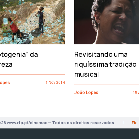
otogenia” da
Revisitando uma
reza
riquíssima tradição
musical
Lopes
1 Nov 2014
João Lopes
18 
026 www.rtp.pt/cinemax — Todos os direitos reservados
|
Fic