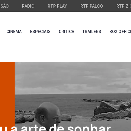
ISÃO
RÁDIO
RTP PLAY
RTP PALCO
RTP ZI
CINEMA
ESPECIAIS
CRITICA
TRAILERS
BOX OFFIC
u a arte de sonhar