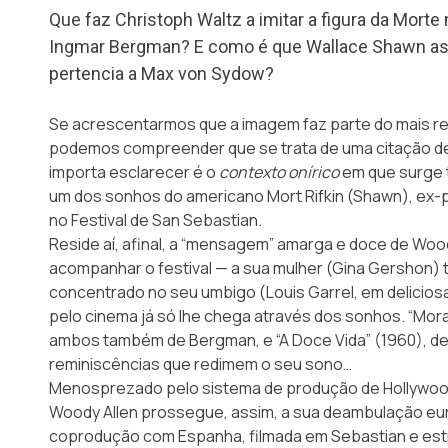
Que faz Christoph Waltz a imitar a figura da Morte
Ingmar Bergman? E como é que Wallace Shawn ass
pertencia a Max von Sydow?
Se acrescentarmos que a imagem faz parte do mais re
podemos compreender que se trata de uma citação de
importa esclarecer é o
contexto onírico
em que surge t
um dos sonhos do americano Mort Rifkin (Shawn), ex-p
no Festival de San Sebastian.
Reside aí, afinal, a “mensagem” amarga e doce de Wood
acompanhar o festival — a sua mulher (Gina Gershon) 
concentrado no seu umbigo (Louis Garrel, em delicios
pelo cinema já só lhe chega através dos sonhos. “Mora
ambos também de Bergman, e “A Doce Vida” (1960), de F
reminiscências que redimem o seu sono…
Menosprezado pelo sistema de produção de Hollywood (
Woody Allen prossegue, assim, a sua deambulação eu
coprodução com Espanha, filmada em Sebastian e estr