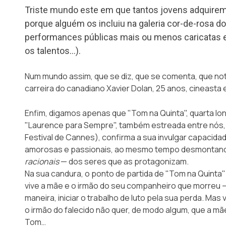
Triste mundo este em que tantos jovens adquire
porque alguém os incluiu na galeria cor-de-rosa 
performances públicas mais ou menos caricatas e
os talentos…).
Num mundo assim, que se diz, que se comenta, que not
carreira do canadiano
Xavier Dolan
, 25 anos, cineasta e
Enfim, digamos apenas que
"Tom na Quinta"
, quarta l
"Laurence para Sempre", também estreada entre nós,
Festival de Cannes), confirma a sua invulgar capacidad
amorosas e passionais, ao mesmo tempo desmontan
racionais
— dos seres que as protagonizam.
Na sua candura, o ponto de partida de "Tom na Quinta" 
vive a mãe e o irmão do seu companheiro que morreu 
maneira, iniciar o trabalho de luto pela sua perda. Mas
o irmão do falecido não quer, de modo algum, que a mãe
Tom…