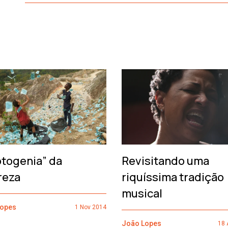
otogenia” da
Revisitando uma
reza
riquíssima tradição
musical
Lopes
1 Nov 2014
João Lopes
18 