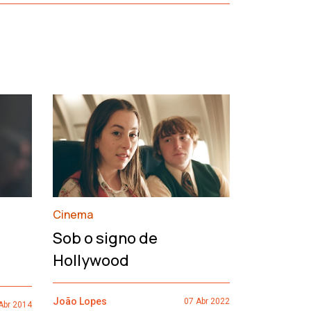
›
Cinema
François
Sob o signo de
de um h
Hollywood
João Lopes
João Lopes
07 Abr 2022
Abr 2014