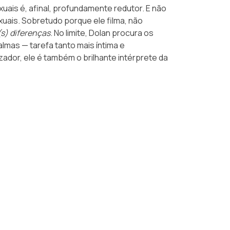
uais é, afinal, profundamente redutor. E não
uais. Sobretudo porque ele filma, não
(s) diferenças
. No limite, Dolan procura os
lmas — tarefa tanto mais íntima e
zador, ele é também o brilhante intérprete da