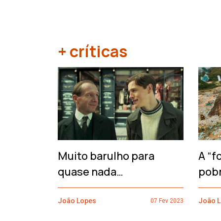
+ críticas
‹
Muito barulho para
A “f
quase nada…
pob
João Lopes
João 
07 Fev 2023