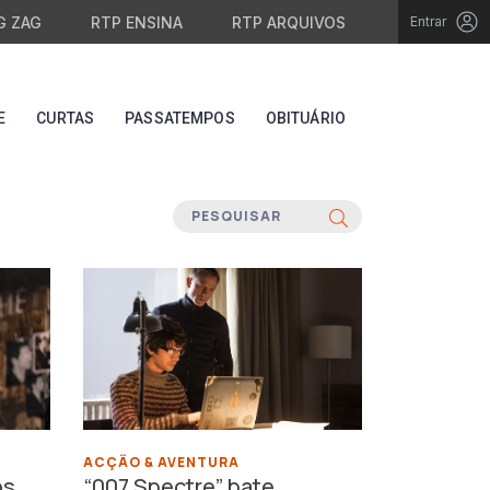
G ZAG
RTP ENSINA
RTP ARQUIVOS
Entrar
E
CURTAS
PASSATEMPOS
OBITUÁRIO
ACÇÃO & AVENTURA
os
“007 Spectre” bate