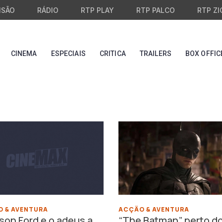
ISÃO
RÁDIO
RTP PLAY
RTP PALCO
RTP ZI
CINEMA
ESPECIAIS
CRITICA
TRAILERS
BOX OFFIC
 & AVENTURA
ACÇÃO & AVENTURA
ison Ford e o adeus a
“The Batman” perto d