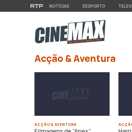
Saltar para o conteúdo principal
NOTÍCIAS
DESPORTO
TELEV
Acção & Aventura
ACÇÃO & AVENTURA
ACÇÃO
Filmagens de “Apex”
Harr