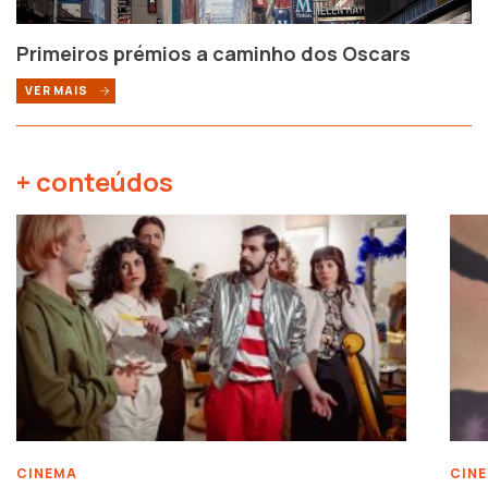
Primeiros prémios a caminho dos Oscars
VER MAIS
+ conteúdos
CINEMA
CIN