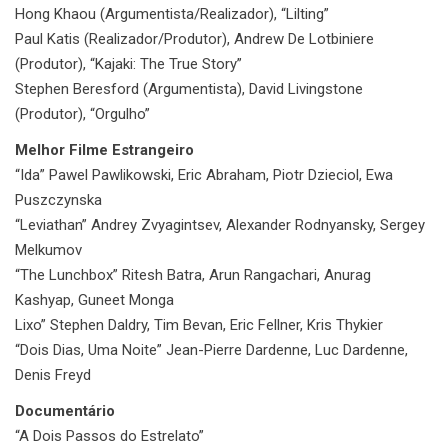
Hong Khaou (Argumentista/Realizador), “Lilting”
Paul Katis (Realizador/Produtor), Andrew De Lotbiniere
(Produtor), “Kajaki: The True Story”
Stephen Beresford (Argumentista), David Livingstone
(Produtor), “Orgulho”
Melhor Filme Estrangeiro
“Ida” Pawel Pawlikowski, Eric Abraham, Piotr Dzieciol, Ewa
Puszczynska
“Leviathan” Andrey Zvyagintsev, Alexander Rodnyansky, Sergey
Melkumov
“The Lunchbox” Ritesh Batra, Arun Rangachari, Anurag
Kashyap, Guneet Monga
Lixo” Stephen Daldry, Tim Bevan, Eric Fellner, Kris Thykier
“Dois Dias, Uma Noite” Jean-Pierre Dardenne, Luc Dardenne,
Denis Freyd
Documentário
“A Dois Passos do Estrelato”