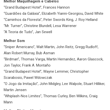
Melhor Maquilhagem e Cabelos
“Grand Budapest Hotel”, Frances Hannon
“Guardiões da Galáxia”, Elizabeth Yianni-Georgiou, David White
“Caminhos da Floresta”, Peter Swords King, J. Roy Helland
“Mr. Turner”, Christine Blundell, Lesa Warrener
“A Teoria de Tudo”, Jan Sewell
Melhor Som
“Sniper Americano”, Walt Martin, John Reitz, Gregg Rudloff,
Alan Robert Murray, Bub Asman
“Birdman”, Thomas Varga, Martin Hernandez, Aaron Glascock,
Jon Taylor, Frank A. Montaño
“Grand Budapest Hotel”, Wayne Lemmer, Christopher
Scarabosio, Pawel Wdowczak
“O Jogo da Imitação”, John Midgley, Lee Walpole, Stuart Hilliker,
Martin Jensen
“Whiplash-Nos Limites”, Thomas Curley, Ben Wilkins, Craig
Mann