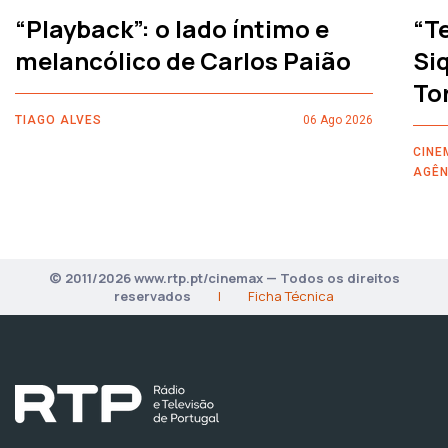
“Playback”: o lado íntimo e
“T
melancólico de Carlos Paião
Siq
To
TIAGO ALVES
06 Ago 2026
CINE
AGÊN
© 2011/2026 www.rtp.pt/cinemax — Todos os direitos
reservados
|
Ficha Técnica