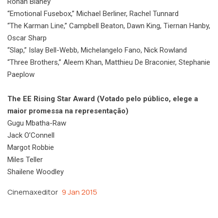
Ronan Blaney
“Emotional Fusebox,” Michael Berliner, Rachel Tunnard
“The Karman Line,” Campbell Beaton, Dawn King, Tiernan Hanby,
Oscar Sharp
“Slap,” Islay Bell-Webb, Michelangelo Fano, Nick Rowland
“Three Brothers,” Aleem Khan, Matthieu De Braconier, Stephanie
Paeplow
The EE Rising Star Award (Votado pelo público, elege a
maior promessa na representação)
Gugu Mbatha-Raw
Jack O’Connell
Margot Robbie
Miles Teller
Shailene Woodley
Cinemaxeditor
9 Jan 2015