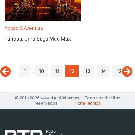
Acção & Aventura
Furiosa: Uma Saga Mad Max
…
1
10
11
12
13
14
121
© 2011/2026 www.rtp.pt/cinemax — Todos os direitos
reservados
|
Ficha Técnica