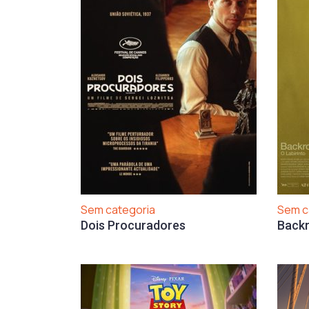
Sem categoria
Sem c
Dois Procuradores
Backr