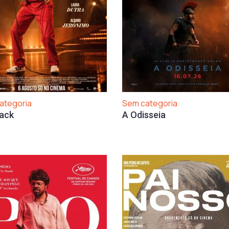
ategoria
Sem categoria
ack
A Odisseia