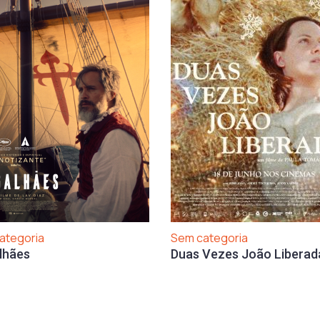
ategoria
Sem categoria
lhães
Duas Vezes João Liberad