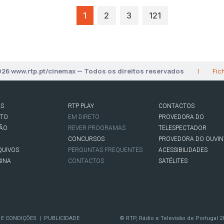
1
2
3
121
026 www.rtp.pt/cinemax — Todos os direitos reservados
|
Fic
AS
RTP PLAY
CONTACTOS
RTO
EM DIRETO
PROVEDORA DO
SÃO
REVER PROGRAMAS
TELESPECTADOR
CONCURSOS
PROVEDORA DO OUVIN
QUIVOS
PERGUNTAS FREQUENTES
ACESSIBILIDADES
SINA
CONTACTOS
SATÉLITES
 E CONDIÇÕES
PUBLICIDADE
© RTP, Rádio e Televisão de Portugal 2
|