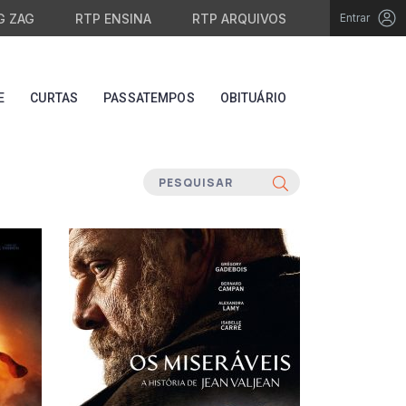
G ZAG
RTP ENSINA
RTP ARQUIVOS
Entrar
E
CURTAS
PASSATEMPOS
OBITUÁRIO