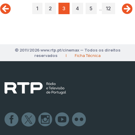
…
1
2
3
4
5
12
© 2011/2026 www.rtp.pt/cinemax — Todos os direitos
reservados
|
Ficha Técnica