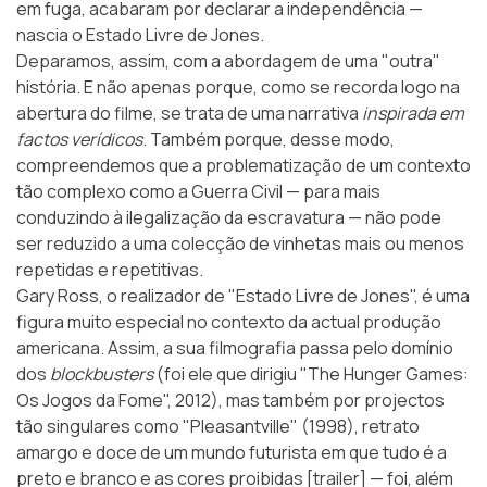
em fuga, acabaram por declarar a independência —
nascia o
Estado Livre de Jones
.
Deparamos, assim, com a abordagem de uma "outra"
história. E não apenas porque, como se recorda logo na
abertura do filme, se trata de uma narrativa
inspirada em
factos verídicos
. Também porque, desse modo,
compreendemos que a problematização de um contexto
tão complexo como a
Guerra Civil
— para mais
conduzindo à ilegalização da escravatura — não pode
ser reduzido a uma colecção de vinhetas mais ou menos
repetidas e repetitivas.
Gary Ross, o realizador de "Estado Livre de Jones", é uma
figura muito especial no contexto da actual produção
americana. Assim, a sua filmografia passa pelo domínio
dos
blockbusters
(foi ele que dirigiu "The Hunger Games:
Os Jogos da Fome", 2012), mas também por projectos
tão singulares como "Pleasantville" (1998), retrato
amargo e doce de um mundo futurista em que tudo é a
preto e branco e as cores proibidas [trailer] — foi, além