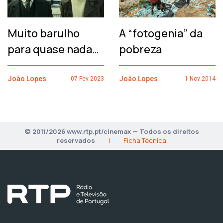
Muito barulho
A “fotogenia” da
para quase nada…
pobreza
João Lopes
João Lopes
07 Fev 2023
1 Nov 2014
© 2011/2026 www.rtp.pt/cinemax — Todos os direitos
reservados
|
Ficha Técnica