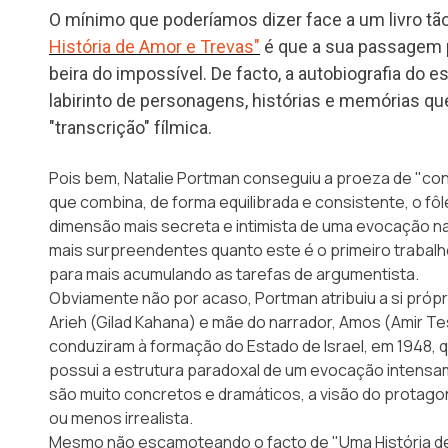
O mínimo que poderíamos dizer face a um livro tã
História de Amor e Trevas"
é que a sua passagem p
beira do impossível. De facto, a autobiografia do es
labirinto de personagens, histórias e memórias que
"transcrição" fílmica.
Pois bem, Natalie Portman conseguiu a proeza de "co
que combina, de forma equilibrada e consistente, o fô
dimensão mais secreta e intimista de uma evocação na
mais surpreendentes quanto este é o primeiro trabalh
para mais acumulando as tarefas de argumentista.
Obviamente não por acaso, Portman atribuiu a si própri
Arieh (Gilad Kahana) e mãe do narrador, Amos (Amir T
conduziram à formação do Estado de Israel, em 1948, q
possui a estrutura paradoxal de um evocação intensa
são muito concretos e dramáticos, a visão do protago
ou menos irrealista.
Mesmo não escamoteando o facto de "Uma História de 