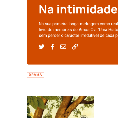
Na intimidade 
Na sua primeira longa-metragem como reali
livro de memórias de Amos Oz: "Uma Histór
sem perder o carácter irredutível de cada
DRAMA