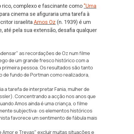
o rico, complexo e fascinante como
"Uma
ara cinema se afiguraria uma tarefa à
critor israelita
Amos Oz
(n. 1939) é um
, até pela sua extensão, desafia qualquer
ndensar" as recordações de Oz num filme
lego de um grande fresco histórico com a
 primeira pessoa. Os resultados são tanto
o de fundo de Portman como realizadora,
a a tarefa de interpretar Fania, mulher de
essler). Concentrando a acção nos anos que
uando Amos ainda é uma criança, o filme
mente subjectiva: os elementos históricos
nista favorece um sentimento de fábula mais
Amor e Trevas" excluir muitas situações e