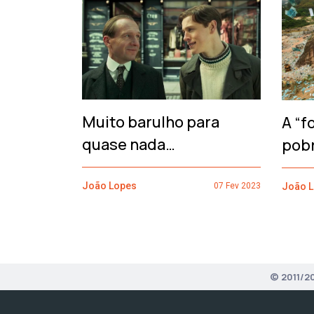
‹
Muito barulho para
A “f
quase nada…
pob
João Lopes
João 
07 Fev 2023
© 2011/2