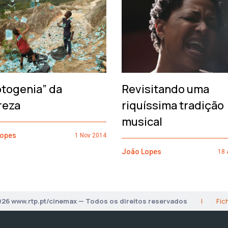
otogenia” da
Revisitando uma
reza
riquíssima tradição
musical
Lopes
1 Nov 2014
João Lopes
18 
026 www.rtp.pt/cinemax — Todos os direitos reservados
|
Fic