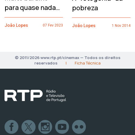
para quase nada…
pobreza
João Lopes
João Lopes
07 Fev 2023
1 Nov 2014
© 2011/2026 www.rtp.pt/cinemax — Todos os direitos
reservados
|
Ficha Técnica