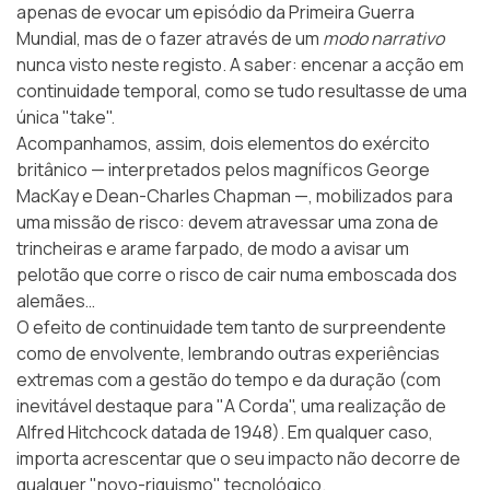
apenas de evocar um episódio da Primeira Guerra
Mundial, mas de o fazer através de um
modo narrativo
nunca visto neste registo. A saber: encenar a acção em
continuidade temporal, como se tudo resultasse de uma
única "take".
Acompanhamos, assim, dois elementos do exército
britânico — interpretados pelos magníficos George
MacKay e Dean-Charles Chapman —, mobilizados para
uma missão de risco: devem atravessar uma zona de
trincheiras e arame farpado, de modo a avisar um
pelotão que corre o risco de cair numa emboscada dos
alemães…
O efeito de continuidade tem tanto de surpreendente
como de envolvente, lembrando outras experiências
extremas com a gestão do tempo e da duração (com
inevitável destaque para
"A Corda"
, uma realização de
Alfred Hitchcock datada de 1948). Em qualquer caso,
importa acrescentar que o seu impacto não decorre de
qualquer "novo-riquismo" tecnológico.