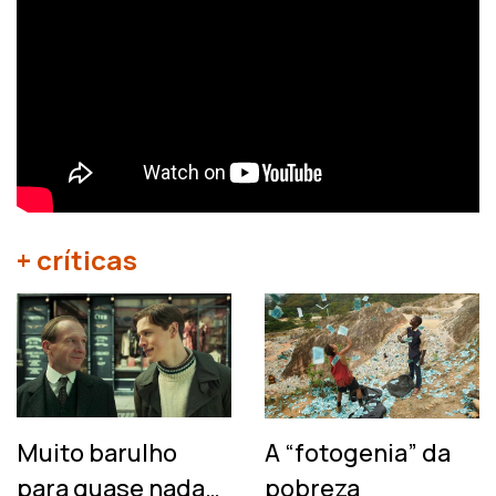
+ críticas
Muito barulho
A “fotogenia” da
para quase nada…
pobreza