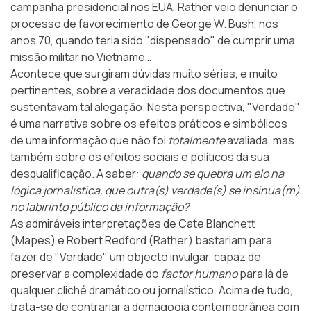
campanha presidencial nos EUA, Rather veio denunciar o
processo de favorecimento de George W. Bush, nos
anos 70, quando teria sido "dispensado" de cumprir uma
missão militar no Vietname…
Acontece que surgiram dúvidas muito sérias, e muito
pertinentes, sobre a veracidade dos
documentos
que
sustentavam tal alegação. Nesta perspectiva, "Verdade"
é uma narrativa sobre os efeitos práticos e simbólicos
de uma informação que não foi
totalmente
avaliada, mas
também sobre os efeitos sociais e políticos da sua
desqualificação. A saber:
quando se quebra um elo na
lógica jornalística, que outra(s) verdade(s) se insinua(m)
no labirinto público da informação?
As admiráveis interpretações de Cate Blanchett
(Mapes) e Robert Redford (Rather) bastariam para
fazer de "Verdade" um objecto invulgar, capaz de
preservar a complexidade do
factor humano
para lá de
qualquer cliché dramático ou jornalístico. Acima de tudo,
trata-se de contrariar a demagogia contemporânea com