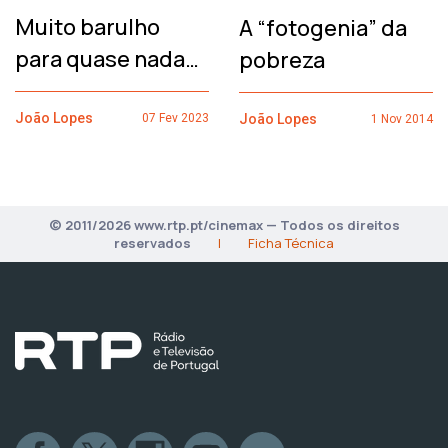
Muito barulho
A “fotogenia” da
para quase nada…
pobreza
João Lopes
João Lopes
07 Fev 2023
1 Nov 2014
© 2011/2026 www.rtp.pt/cinemax — Todos os direitos
reservados
|
Ficha Técnica