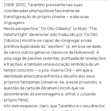
(1908-2015), Tarantino pressente nas suas
coordenadas uma hipótese fascinante de
transfiguração do próprio cinema —
e das suas
linguagens
.
Nesta perspectiva, "Os Oito Odiados" (o título "The
Hateful Eight" deveria ter sido traduzido por ‘Os Oito
Odiosos’) mostra-se capaz de congregar a mais
primitiva duplicidade do "western" (e, em boa verdade,
de vários outros géneros clássicos de Hollywood): é
uma saga de paixões violentas, pontuada de revelações
e traições, e também uma evocação simbólica de um
tempo concreto — o pós-
Guerra Civil
— em que a
identidade americana enfrenta o desafio dos seus
próprios fantasmas (observe-se, a esse propósito, a
questão da carta de Abraham Lincoln que vai
assombrando as personagens e, afinal, o
corpo
do
próprio filme).
Isto sem esquecer, claro, que Tarantino e o seu director