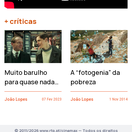
+ críticas
Muito barulho
A “fotogenia” da
para quase nada…
pobreza
João Lopes
João Lopes
07 Fev 2023
1 Nov 2014
© 2011/2026 www.rtp.pt/cinemax — Todos os direitos