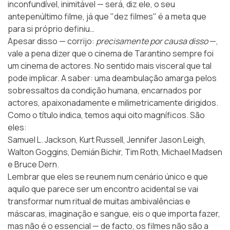
inconfundível, inimitável — será, diz ele, o seu
antepenúltimo filme, já que "dez filmes" é a meta que
para si próprio definiu…
Apesar disso — corrijo:
precisamente por causa disso
—,
vale a pena dizer que o cinema de Tarantino sempre foi
um cinema de actores. No sentido mais visceral que tal
pode implicar. A saber: uma deambulação amarga pelos
sobressaltos da condição humana, encarnados por
actores, apaixonadamente e milimetricamente dirigidos.
Como o título indica, temos aqui oito magníficos. São
eles:
Samuel L. Jackson, Kurt Russell, Jennifer Jason Leigh,
Walton Goggins, Demián Bichir, Tim Roth, Michael Madsen
e Bruce Dern.
Lembrar que eles se reunem num cenário único e que
aquilo que parece ser um encontro acidental se vai
transformar num ritual de muitas ambivalências e
máscaras, imaginação e sangue, eis o que importa fazer,
mas não é o essencial — de facto, os filmes não são a