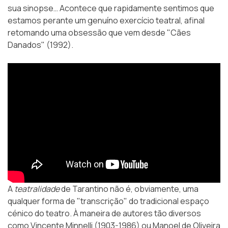
sua sinopse… Acontece que rapidamente sentimos que
estamos perante um genuíno exercício teatral, afinal
retomando uma obsessão que vem desde "Cães
Danados" (1992).
A
teatralidade
de Tarantino não é, obviamente, uma
qualquer forma de "transcrição" do tradicional espaço
cénico do teatro. À maneira de autores tão diversos
como Vincente Minnelli (1903-1986) ou Manoel de Oliveira