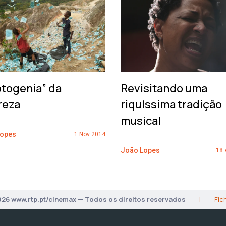
otogenia” da
Revisitando uma
reza
riquíssima tradição
musical
Lopes
1 Nov 2014
João Lopes
18 
026 www.rtp.pt/cinemax — Todos os direitos reservados
|
Fic