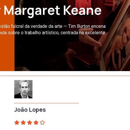
r Margaret Keane
stão fulcral da verdade da arte — Tim Burton encena
a sobre o trabalho artístico, centrada na excelente
João Lopes