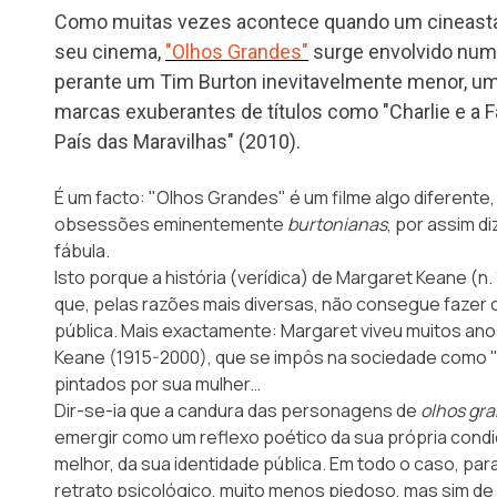
Como muitas vezes acontece quando um cineasta 
seu cinema,
"Olhos Grandes"
surge envolvido num
perante um Tim Burton inevitavelmente menor, u
marcas exuberantes de títulos como "Charlie e a F
País das Maravilhas" (2010).
É um facto: "Olhos Grandes" é um filme algo diferente
obsessões eminentemente
burtonianas
, por assim d
fábula.
Isto porque a história (verídica) de Margaret Keane (n.
que, pelas razões mais diversas, não consegue fazer c
pública. Mais exactamente: Margaret viveu muitos ano
Keane (1915-2000), que se impôs na sociedade como "
pintados por sua mulher…
Dir-se-ia que a candura das personagens de
olhos gr
emergir como um reflexo poético da sua própria cond
melhor, da sua identidade pública. Em todo o caso, par
retrato psicológico, muito menos piedoso, mas sim de 