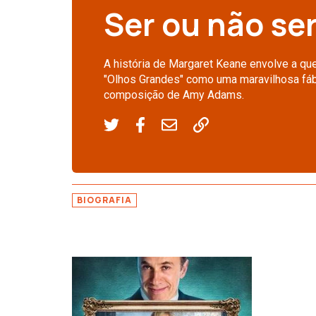
Ser ou não se
A história de Margaret Keane envolve a que
"Olhos Grandes" como uma maravilhosa fábul
composição de Amy Adams.
BIOGRAFIA