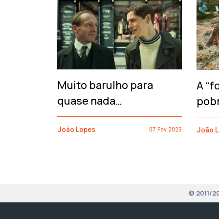
‹
Muito barulho para
A “f
quase nada…
pob
João Lopes
João 
07 Fev 2023
© 2011/2