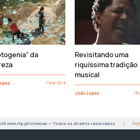
otogenia” da
Revisitando uma
reza
riquíssima tradição
musical
Lopes
1 Nov 2014
João Lopes
18 
026 www.rtp.pt/cinemax — Todos os direitos reservados
|
Fic