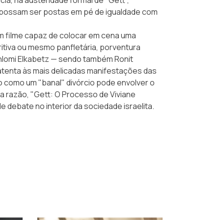
as possam ser postas em pé de igualdade com
um filme capaz de colocar em cena uma
ritiva ou mesmo panfletária, porventura
 Shlomi Elkabetz — sendo também Ronit
 atenta às mais delicadas manifestações das
omo um "banal" divórcio pode envolver o
a razão, "Gett: O Processo de Viviane
ebate no interior da sociedade israelita.