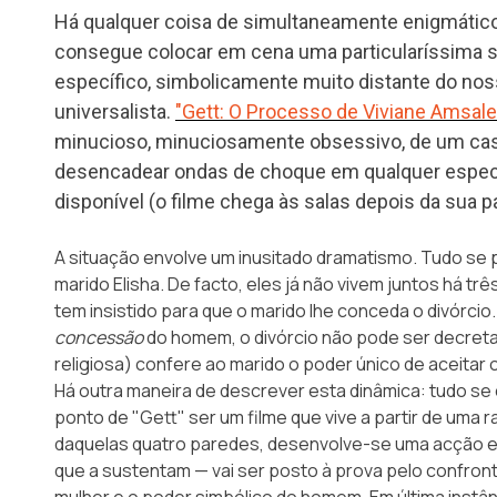
Há qualquer coisa de simultaneamente enigmátic
consegue colocar em cena uma particularíssima si
específico, simbolicamente muito distante do nos
universalista.
"Gett: O Processo de Viviane Amsal
minucioso, minuciosamente obsessivo, de um caso
desencadear ondas de choque em qualquer espect
disponível (o filme chega às salas depois da sua
A situação envolve um inusitado dramatismo. Tudo se
marido Elisha. De facto, eles já não vivem juntos há tr
tem insistido para que o marido lhe conceda o divórcio
concessão
do homem, o divórcio não pode ser decretad
religiosa) confere ao marido o poder único de aceitar
Há outra maneira de descrever esta dinâmica: tudo se 
ponto de "Gett" ser um filme que vive a partir de uma r
daquelas quatro paredes, desenvolve-se uma acção em
que a sustentam — vai ser posto à prova pelo confronto
mulher e o poder simbólico do homem. Em última instânc