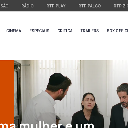
ISÃO
RÁDIO
RTP PLAY
RTP PALCO
RTP ZI
CINEMA
ESPECIAIS
CRITICA
TRAILERS
BOX OFFIC
ma mulher e um