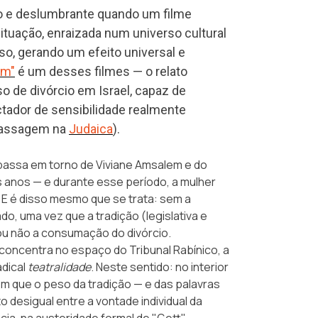
o e deslumbrante quando um filme
tuação, enraizada num universo cultural
so, gerando um efeito universal e
em"
é um desses filmes — o relato
 de divórcio em Israel, capaz de
ador de sensibilidade realmente
 passagem na
Judaica
).
 passa em torno de Viviane Amsalem e do
ês anos — e durante esse período, a mulher
. E é disso mesmo que se trata: sem a
o, uma vez que a tradição (legislativa e
 ou não a consumação do divórcio.
concentra no espaço do Tribunal Rabínico, a
adical
teatralidade
. Neste sentido: no interior
 que o peso da tradição — e das palavras
 desigual entre a vontade individual da
ia, na austeridade formal de "Gett",