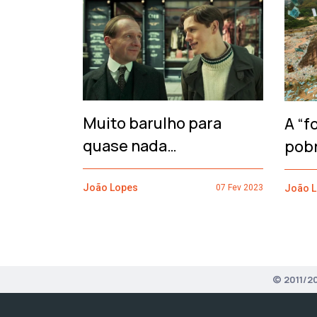
‹
Muito barulho para
A “f
quase nada…
pob
João Lopes
João 
07 Fev 2023
© 2011/2