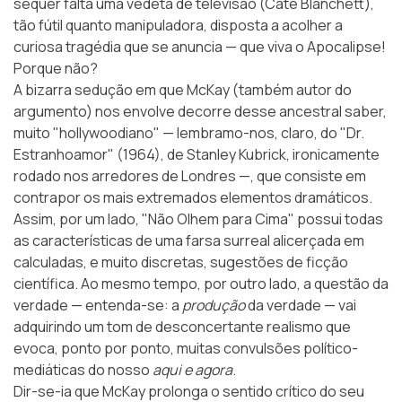
sequer falta uma vedeta de televisão (Cate Blanchett),
tão fútil quanto manipuladora, disposta a acolher a
curiosa tragédia que se anuncia — que viva o Apocalipse!
Porque não?
A bizarra sedução em que McKay (também autor do
argumento) nos envolve decorre desse ancestral saber,
muito "hollywoodiano" — lembramo-nos, claro, do "Dr.
Estranhoamor" (1964), de Stanley Kubrick, ironicamente
rodado nos arredores de Londres —, que consiste em
contrapor os mais extremados elementos dramáticos.
Assim, por um lado, "Não Olhem para Cima" possui todas
as características de uma farsa surreal alicerçada em
calculadas, e muito discretas, sugestões de ficção
científica. Ao mesmo tempo, por outro lado, a questão da
verdade — entenda-se: a
produção
da verdade — vai
adquirindo um tom de desconcertante realismo que
evoca, ponto por ponto, muitas convulsões político-
mediáticas do nosso
aqui e agora
.
Dir-se-ia que McKay prolonga o sentido crítico do seu