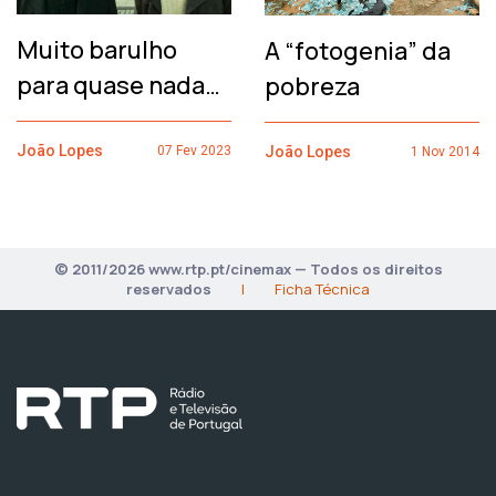
Muito barulho
A “fotogenia” da
para quase nada…
pobreza
João Lopes
João Lopes
07 Fev 2023
1 Nov 2014
© 2011/2026 www.rtp.pt/cinemax — Todos os direitos
reservados
|
Ficha Técnica