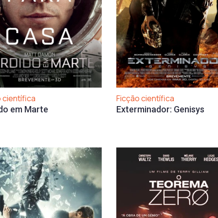
 científica
Ficção científica
do em Marte
Exterminador: Genisys