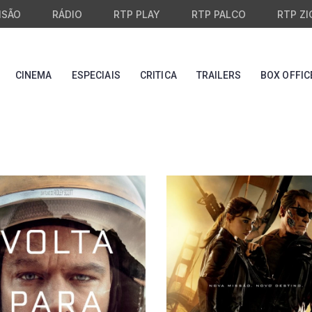
ISÃO
RÁDIO
RTP PLAY
RTP PALCO
RTP ZI
CINEMA
ESPECIAIS
CRITICA
TRAILERS
BOX OFFIC