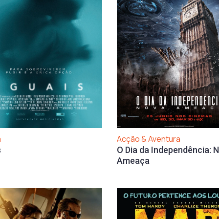
a
Acção & Aventura
s
O Dia da Independência: 
Ameaça