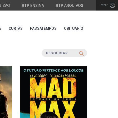
G ZAG
RTP ENSINA
RTP ARQUIVOS
Entrar
E
CURTAS
PASSATEMPOS
OBITUÁRIO