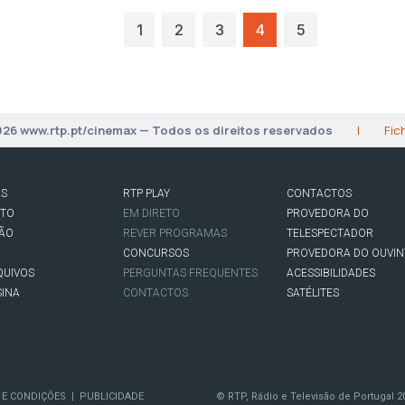
1
2
3
4
5
026 www.rtp.pt/cinemax — Todos os direitos reservados
|
Fic
AS
RTP PLAY
CONTACTOS
RTO
EM DIRETO
PROVEDORA DO
SÃO
REVER PROGRAMAS
TELESPECTADOR
CONCURSOS
PROVEDORA DO OUVIN
QUIVOS
PERGUNTAS FREQUENTES
ACESSIBILIDADES
SINA
CONTACTOS
SATÉLITES
 E CONDIÇÕES
PUBLICIDADE
© RTP, Rádio e Televisão de Portugal 2
|