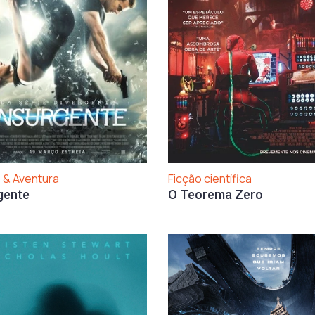
 & Aventura
Ficção científica
gente
O Teorema Zero