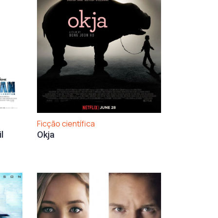
Ficção científica
l
Okja