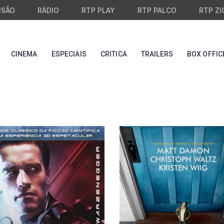
ISÃO
RÁDIO
RTP PLAY
RTP PALCO
RTP ZI
CINEMA
ESPECIAIS
CRITICA
TRAILERS
BOX OFFIC