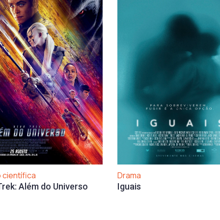
 científica
Drama
Trek: Além do Universo
Iguais