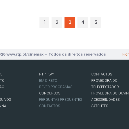
1
2
3
4
5
026 www.rtp.pt/cinemax — Todos os direitos reservados
|
Fic
AS
RTP PLAY
CONTACTOS
RTO
EM DIRETO
PROVEDORA DO
SÃO
REVER PROGRAMAS
TELESPECTADOR
CONCURSOS
PROVEDORA DO OUVIN
QUIVOS
PERGUNTAS FREQUENTES
ACESSIBILIDADES
SINA
CONTACTOS
SATÉLITES