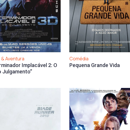
 & Aventura
Comédia
rminador Implacável 2: O
Pequena Grande Vida
o Julgamento”