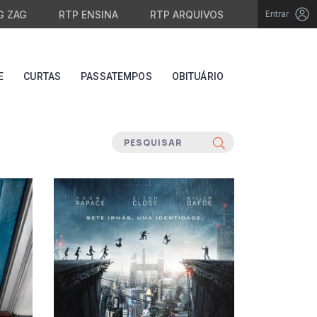
G ZAG
RTP ENSINA
RTP ARQUIVOS
Entrar
E
CURTAS
PASSATEMPOS
OBITUÁRIO