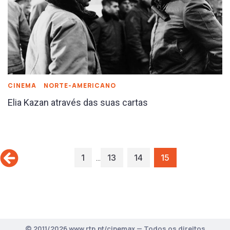
CINEMA
NORTE-AMERICANO
Elia Kazan através das suas cartas
…
1
13
14
15
© 2011/2026 www.rtp.pt/cinemax — Todos os direitos