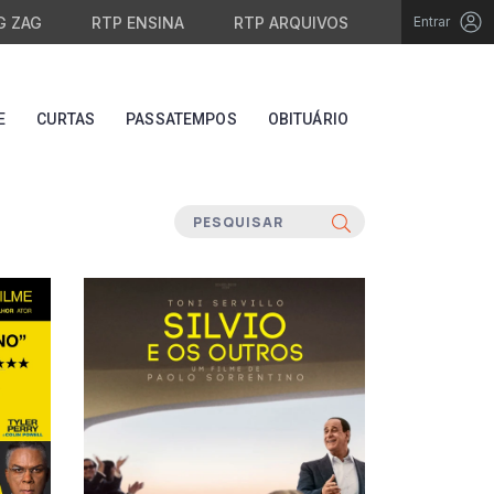
G ZAG
RTP ENSINA
RTP ARQUIVOS
Entrar
E
CURTAS
PASSATEMPOS
OBITUÁRIO