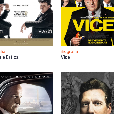
fia
Biografia
 e Estica
Vice