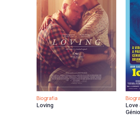
Biografia
Biogra
Loving
Love 
Géni