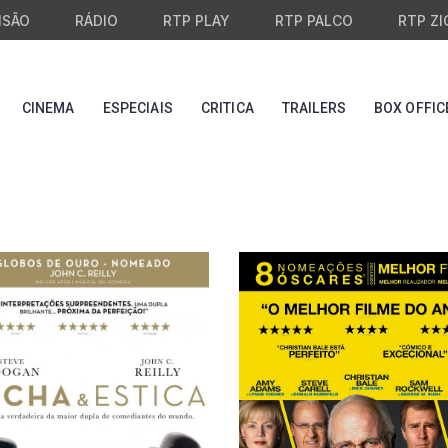
ISÃO
RÁDIO
RTP PLAY
RTP PALCO
RTP ZI
CINEMA
ESPECIAIS
CRITICA
TRAILERS
BOX OFFIC