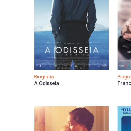
Biografia
Biogra
A Odisseia
Franc