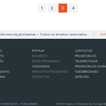
1
2
3
4
026 www.rtp.pt/cinemax — Todos os direitos reservados
|
Fic
AS
RTP PLAY
CONTACTOS
RTO
EM DIRETO
PROVEDORA DO
SÃO
REVER PROGRAMAS
TELESPECTADOR
CONCURSOS
PROVEDORA DO OUVIN
QUIVOS
PERGUNTAS FREQUENTES
ACESSIBILIDADES
SINA
CONTACTOS
SATÉLITES
 E CONDIÇÕES
PUBLICIDADE
© RTP, Rádio e Televisão de Portugal 2
|