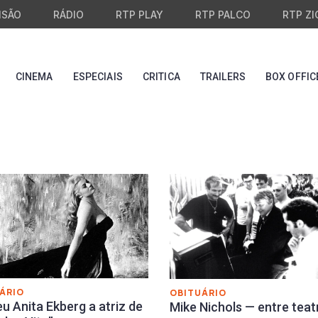
ISÃO
RÁDIO
RTP PLAY
RTP PALCO
RTP ZI
CINEMA
ESPECIAIS
CRITICA
TRAILERS
BOX OFFIC
ÁRIO
OBITUÁRIO
u Anita Ekberg a atriz de
Mike Nichols — entre teat