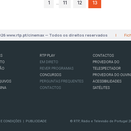
…
1
11
12
13
026 www.rtp.pt/cinemax — Todos os direitos reservados
|
Fic
AS
RTP PLAY
CONTACTOS
RTO
EM DIRETO
PROVEDORA DO
SÃO
REVER PROGRAMAS
TELESPECTADOR
CONCURSOS
PROVEDORA DO OUVIN
QUIVOS
PERGUNTAS FREQUENTES
ACESSIBILIDADES
SINA
CONTACTOS
SATÉLITES
 E CONDIÇÕES
PUBLICIDADE
© RTP, Rádio e Televisão de Portugal 2
|