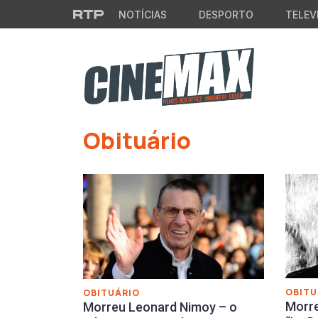
Saltar para o conteúdo principal
NOTÍCIAS
DESPORTO
TELEV
Obituário
OBITU
OBITUÁRIO
Morre
Morreu Leonard Nimoy – o