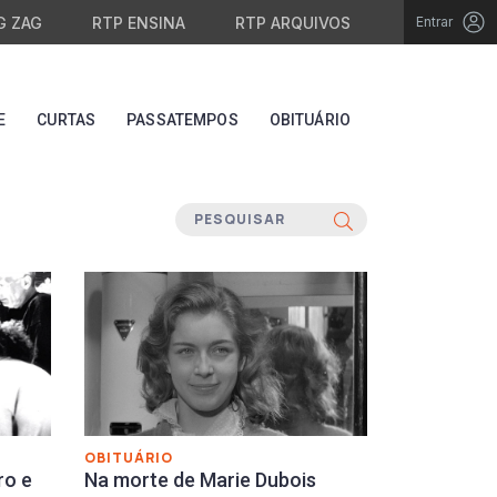
G ZAG
RTP ENSINA
RTP ARQUIVOS
Entrar
E
CURTAS
PASSATEMPOS
OBITUÁRIO
OBITUÁRIO
ro e
Na morte de Marie Dubois