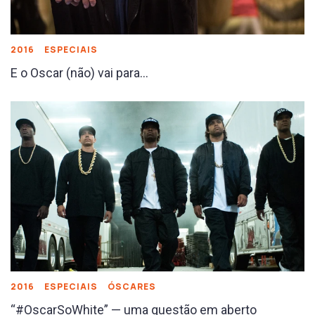
2016
ESPECIAIS
E o Oscar (não) vai para…
2016
ESPECIAIS
ÓSCARES
“#OscarSoWhite” — uma questão em aberto