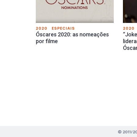
2020
ESPECIAIS
2020
Óscares 2020: as nomeações
“Jok
por filme
lider
Ósca
© 2011/2