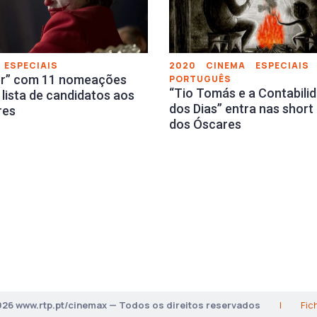
ESPECIAIS
2020
CINEMA
ESPECIAIS
er” com 11 nomeações
PORTUGUÊS
“Tio Tomás e a Contabili
a lista de candidatos aos
dos Dias” entra nas short 
res
dos Óscares
026 www.rtp.pt/cinemax — Todos os direitos reservados
|
Fic