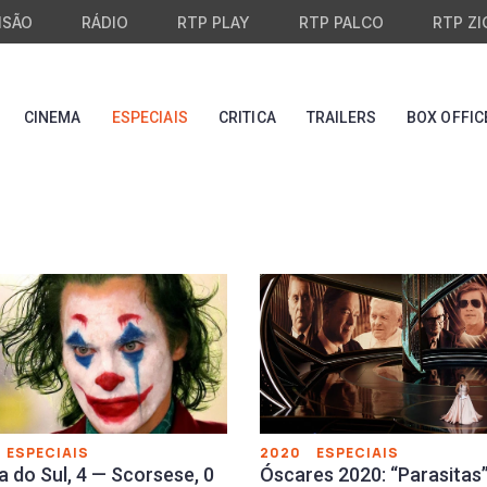
ISÃO
RÁDIO
RTP PLAY
RTP PALCO
RTP ZI
CINEMA
ESPECIAIS
CRITICA
TRAILERS
BOX OFFIC
ESPECIAIS
2020
ESPECIAIS
a do Sul, 4 — Scorsese, 0
Óscares 2020: “Parasitas”