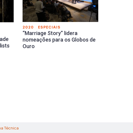
2020
ESPECIAIS
“Marriage Story” lidera
dade
nomeações para os Globos de
lists
Ouro
ha Técnica