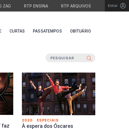
G ZAG
RTP ENSINA
RTP ARQUIVOS
Entrar
E
CURTAS
PASSATEMPOS
OBITUÁRIO
2020
ESPECIAIS
 faz
À espera dos Óscares