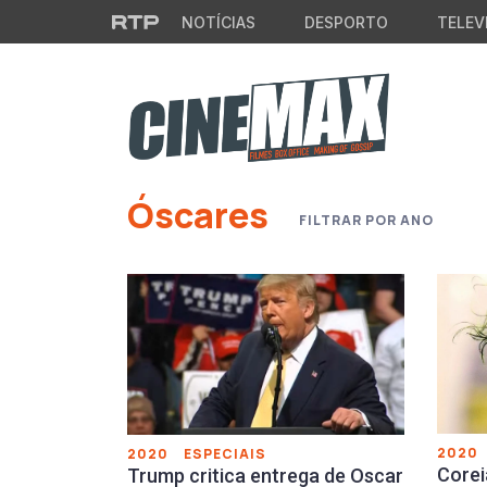
Saltar para o conteúdo principal
NOTÍCIAS
DESPORTO
TELEV
Saltar para o conteúdo principal
Óscares
FILTRAR POR ANO
2020
2020
ESPECIAIS
Corei
Trump critica entrega de Oscar