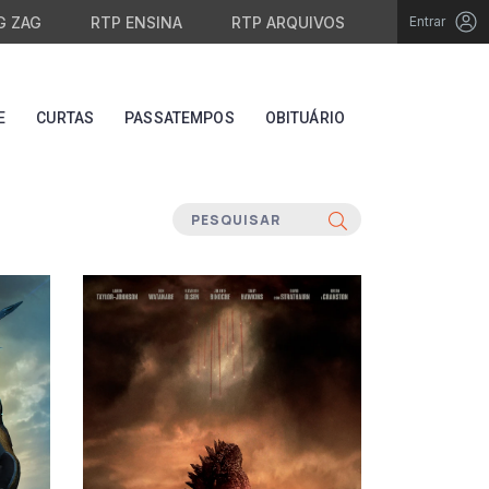
G ZAG
RTP ENSINA
RTP ARQUIVOS
Entrar
E
CURTAS
PASSATEMPOS
OBITUÁRIO