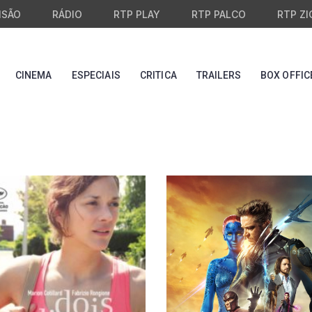
ISÃO
RÁDIO
RTP PLAY
RTP PALCO
RTP ZI
CINEMA
ESPECIAIS
CRITICA
TRAILERS
BOX OFFIC