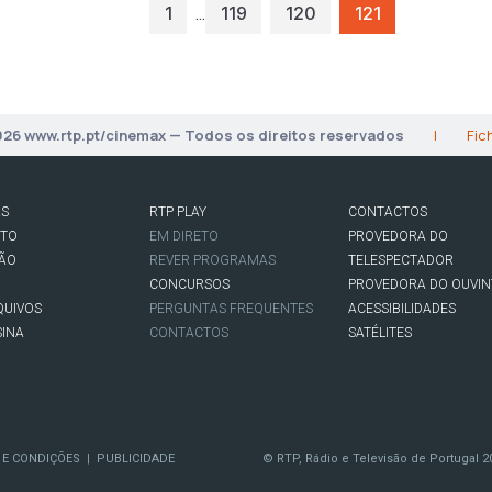
…
1
119
120
121
026 www.rtp.pt/cinemax — Todos os direitos reservados
|
Fic
AS
RTP PLAY
CONTACTOS
RTO
EM DIRETO
PROVEDORA DO
SÃO
REVER PROGRAMAS
TELESPECTADOR
CONCURSOS
PROVEDORA DO OUVIN
QUIVOS
PERGUNTAS FREQUENTES
ACESSIBILIDADES
SINA
CONTACTOS
SATÉLITES
 E CONDIÇÕES
PUBLICIDADE
© RTP, Rádio e Televisão de Portugal 2
|