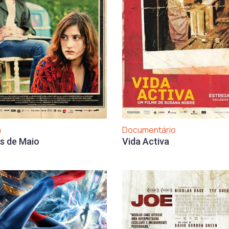
a
Documentário
s de Maio
Vida Activa