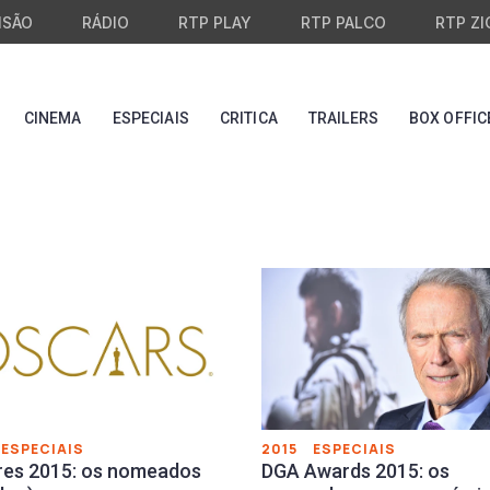
ISÃO
RÁDIO
RTP PLAY
RTP PALCO
RTP ZI
CINEMA
ESPECIAIS
CRITICA
TRAILERS
BOX OFFIC
ESPECIAIS
2015
ESPECIAIS
es 2015: os nomeados
DGA Awards 2015: os