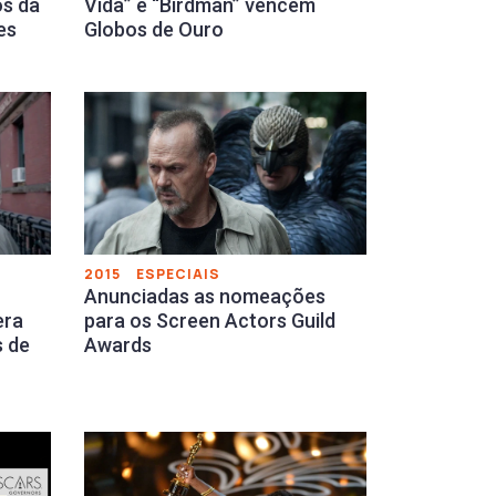
s da
Vida” e “Birdman” vencem
es
Globos de Ouro
2015
ESPECIAIS
Anunciadas as nomeações
era
para os Screen Actors Guild
 de
Awards