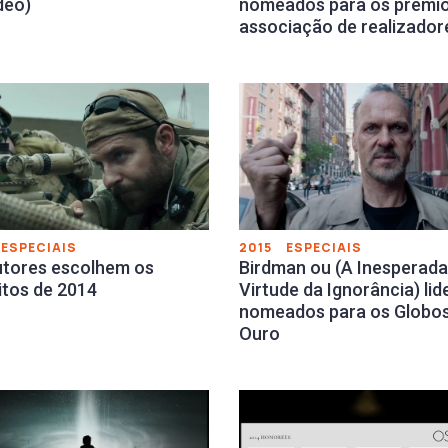
ídeo)
nomeados para os prémio
associação de realizador
ESPECIAIS
2015
ESPECIAIS
tores escolhem os
Birdman ou (A Inesperada
itos de 2014
Virtude da Ignorância) lid
nomeados para os Globos
Ouro