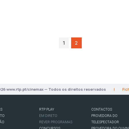
1
2
026 www.rtp.pt/cinemax — Todos os direitos reservados
|
Fic
AS
RTP PLAY
CONTACTOS
RTO
EM DIRETO
PROVEDORA DO
SÃO
REVER PROGRAMAS
TELESPECTADOR
CONCURSOS
PROVEDORA DO OUVIN