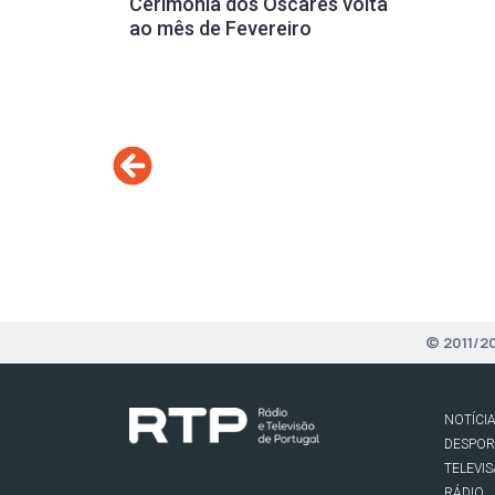
Cerimónia dos Óscares volta
ao mês de Fevereiro
© 2011/2
NOTÍCI
DESPO
TELEVI
RÁDIO