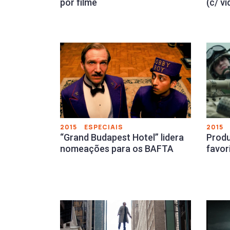
por filme
(c/ v
2015
ESPECIAIS
2015
“Grand Budapest Hotel” lidera
Produ
nomeações para os BAFTA
favor