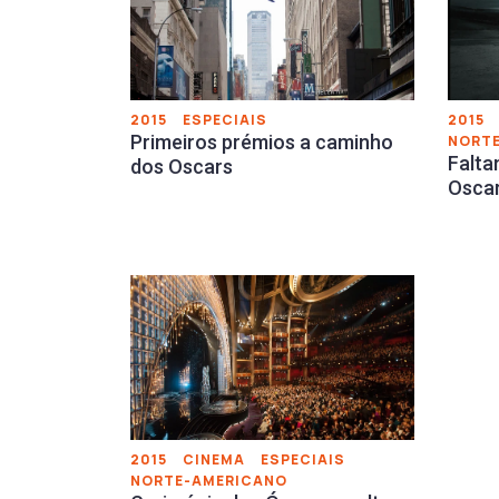
2015
ESPECIAIS
2015
Primeiros prémios a caminho
NORT
Falta
dos Oscars
Osca
2015
CINEMA
ESPECIAIS
NORTE-AMERICANO